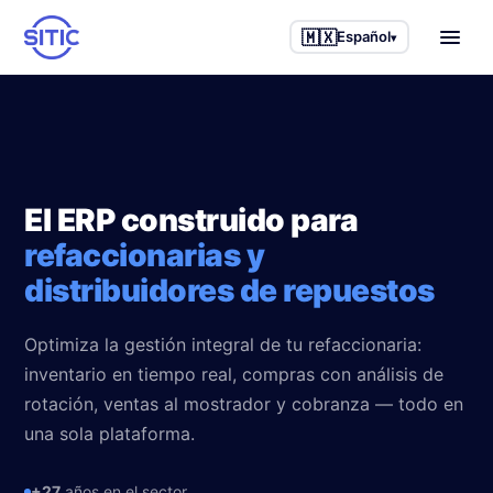
🇲🇽
Español
▾
Inicio
Industrias que atendemos
El ERP construido para
Camiones y tractocamiones
Otros servicios
refaccionarias y
Maquinaria agrícola
Business Intelligence
Casos de éxito
distribuidores de repuestos
Maquinaria de construcción
IAneth — IA
Blog
Optimiza la gestión integral de tu refaccionaria:
Equipo industrial
Desarrollo a la medida
inventario en tiempo real, compras con análisis de
Nosotros
rotación, ventas al mostrador y cobranza — todo en
Talleres de servicio
Consultoría de procesos
una sola plataforma.
Refaccionarias
🇲🇽 Español
🇺🇸 English
+27
años en el sector