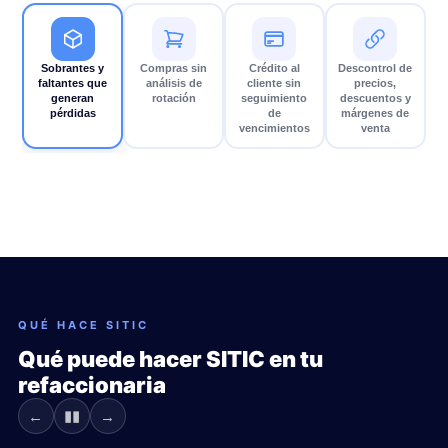
Sobrantes y faltantes que generan
01
pérdidas
Sobrantes y
Compras sin
Crédito al
Descontrol de
faltantes que
análisis de
cliente sin
precios,
generan
rotación
seguimiento
descuentos y
El inventario físico no coincide con el sistema. SITIC
pérdidas
de
márgenes de
mantiene existencias en tiempo real con cada entrada,
vencimientos
venta
salida, devolución y conteo cíclico registrado.
QUÉ HACE SITIC
Qué puede hacer SITIC en tu
refaccionaria
▮▮
←
→