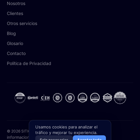
Nosotros
Clientes
Otros servicios
Blog
Glosario
Contacto
Política de Privacidad
Usamos cookies para analizar el
© 2026 SITIC Software. Todos los derechos reservados.
tráfico y mejorar tu experiencia.
informacion@siticsoftware.com
(871) 227 2000
Solo necesarias
Aceptar todo