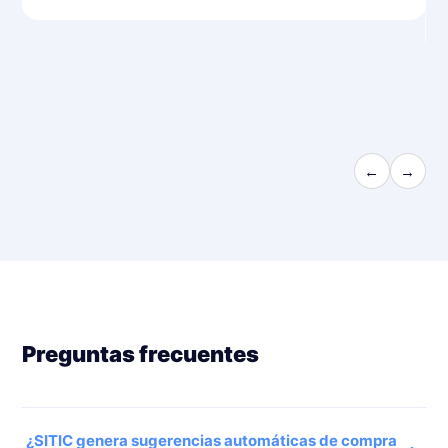
Danie
Accioni
←
→
Preguntas frecuentes
¿SITIC genera sugerencias automáticas de compra