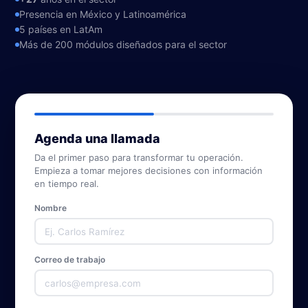
Inicia sesión →
Presencia en México y Latinoamérica
(871) 227 2000
5 países en LatAm
Más de 200 módulos diseñados para el sector
Enviar WhatsApp
Agenda una llamada
Da el primer paso para transformar tu operación.
Empieza a tomar mejores decisiones con información
en tiempo real.
Nombre
Correo de trabajo