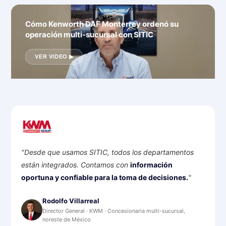
Cómo Kenworth DAF Monterrey ordenó su
Cómo Glezco enlazó su taller, refacciones y
operación multi-sucursal con SITIC
ventas en un solo sistema
VER VIDEO ▶
VER VIDEO ▶
SITIC, todos los departamentos
"Con SITIC e
Contamos con
información
Buscamos y 
e para la toma de decisiones.
"
controlamos
Recibimos i
real
actualizados
· KWM · Concesionaria multi-sucursal,
o