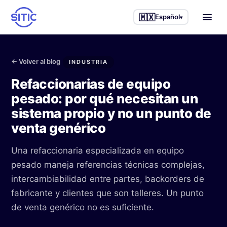
🇲🇽
Español
▾
Inicio
← Volver al blog
INDUSTRIA
Industrias que atendemos
Refaccionarias de equipo
pesado: por qué necesitan un
Camiones y tractocamiones
Otros servicios
sistema propio y no un punto de
Maquinaria agrícola
venta genérico
Business Intelligence
Casos de éxito
Maquinaria de construcción
IAneth — IA
Una refaccionaria especializada en equipo
Blog
pesado maneja referencias técnicas complejas,
Equipo industrial
Desarrollo a la medida
intercambiabilidad entre partes, backorders de
Nosotros
Talleres de servicio
Consultoría de procesos
fabricante y clientes que son talleres. Un punto
de venta genérico no es suficiente.
Refaccionarias
🇲🇽 Español
🇺🇸 English