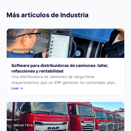
Más artículos de Industria
INDUSTRIA
Software para distribuidoras de camiones: taller,
refacciones y rentabilidad
Una distribuidora de camiones de carga tiene
requerimientos que un ERP genérico no contempla: plan
piso por unidad, garantías de fabricante, taller de alto
Leer →
volumen y refacciones integradas al servicio.
INDUSTRIA