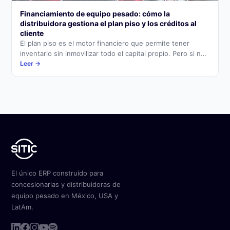
Financiamiento de equipo pesado: cómo la
distribuidora gestiona el plan piso y los créditos al
cliente
El plan piso es el motor financiero que permite tener
inventario sin inmovilizar todo el capital propio. Pero si no
se administra correctamente, se convierte en un costo
Leer →
invisible que erosiona el margen de cada venta.
El único ERP construido para
concesionarias y distribuidoras de
equipo pesado en México, USA y
LatAm.