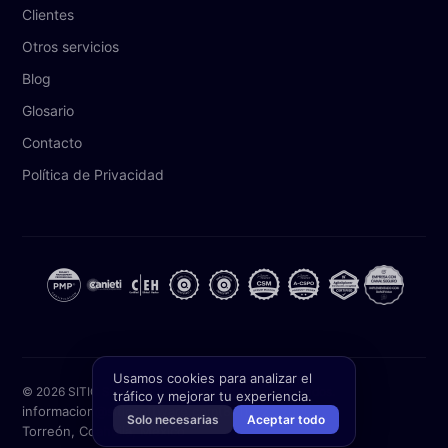
Clientes
Otros servicios
Blog
Glosario
Contacto
Política de Privacidad
Usamos cookies para analizar el
© 2026 SITIC Software. Todos los derechos reservados.
tráfico y mejorar tu experiencia.
informacion@siticsoftware.com
(871) 227 2000
Solo necesarias
Aceptar todo
Torreón, Coahuila, México