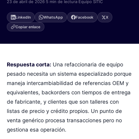
23 de abril de 2026
·
5 min de lectura
·
Equipo SITIC
Inicia sesión →
(871) 227 2000
LinkedIn
WhatsApp
Facebook
X
WhatsApp
Pedir información →
Copiar enlace
Respuesta corta:
Una refaccionaria de equipo
pesado necesita un sistema especializado porque
maneja intercambiabilidad de referencias OEM y
equivalentes, backorders con tiempos de entrega
de fabricante, y clientes que son talleres con
listas de precio y crédito propios. Un punto de
venta genérico procesa transacciones pero no
gestiona esa operación.